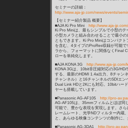
セミナーの詳細：
http://www.aja-jp.com/news/events/sem
【セミナー紹介製品 概要】
■AJA Ki Pro Mini
http://www.aja-jp.com/
Ki Pro Miniは、最もシンプルで小
小型カメラと組み合わせることで最小の
ともできます。Ki Pro Miniはコンパクトフラッ
を含む、4タイプのProRes収録が可能で
ラから、フォーマットに関係なくFinal 
ローを単純化します。
■AJA KONA 3G
http://www.aja-jp.com/
KONA 3Gは、10bit非圧縮対応の3G
する、最新のHDMI 1.4a出力、8チャ
チャンネル）と16チャンネルのSDIエ
Dual Link HDと2Kにも対応。1
ヤーも搭載しています。
■Panasonic AG-AF105
http://pro-av.p
AG-AF105は、35mmフィルムとほ
可能で、豊かな表現を実現します。さら
レームレート、光学NDフィルター内蔵、
と、あらゆる映像コンテンツの制作に、
■Panasonic AG-3DA1
http://pro-av.pan