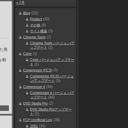
« 7月
(32)
Blog
(20)
Product
(9)
その他
(3)
サイト構築
(2)
Clinema Tools
Clinema Tools バージョン/ア
ップデート
(2)
れた周
(1)
Color
ーを動
Color バージョン/アップデー
ト
(1)
(5)
Compressor (FCS)
Compressor (FCS) バージョ
ン/アップデート
(5)
(44)
Compressor 4
Compressor 4 バージョン/ア
ップデート
(44)
(2)
DVD Studio Pro
DVD Studio Proアップデー
ト
(2)
(30)
FCP Unofficial Log
(16)
2001