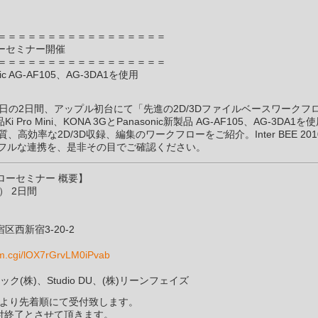
＝＝＝＝＝＝＝＝＝＝＝＝＝＝＝＝＝
ローセミナー開催
＝＝＝＝＝＝＝＝＝＝＝＝＝＝＝＝＝
onic AG-AF105、AG-3DA1を使用
10日の2日間、アップル初台にて「先進の2D/3Dファイルベースワークフ
o Mini、KONA 3GとPanasonic新製品 AG-AF105、AG-3DA1を
行う、高品質、高効率な2D/3D収録、編集のワークフローをご紹介。Inter BEE 20
フルな連携を、是非その目でご確認ください。
ローセミナー 概要】
） 2日間
西新宿3-20-2
orm.cgi/lOX7rGrvLM0iPvab
ナソニック(株)、Studio DU、(株)リーンフェイズ
ムより先着順にて受付致します。
付終了とさせて頂きます。