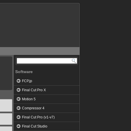
Software
FCP.jp
Final Cut Pro X
Motion 5
Compressor 4
Final Cut Pro (v1-v7)
Final Cut Studio