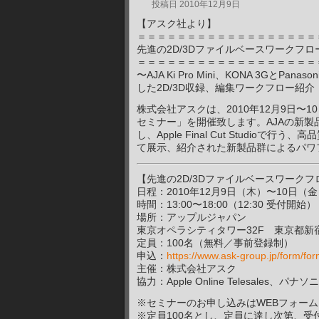
投稿日
2010年12月9日
【アスク社より】
＝＝＝＝＝＝＝＝＝＝＝＝＝＝＝＝＝＝
先進の2D/3Dファイルベースワークフ
＝＝＝＝＝＝＝＝＝＝＝＝＝＝＝＝＝＝
〜AJA Ki Pro Mini、KONA 3GとPanas
した2D/3D収録、編集ワークフロー紹介
株式会社アスクは、2010年12月9日〜
セミナー」を開催致します。AJAの新製品Ki Pr
し、Apple Final Cut Studioで
て展示、紹介された新製品群によるパワ
【先進の2D/3Dファイルベースワークフ
日程：2010年12月9日（木）〜10日（金
時間：13:00〜18:00（12:30 受付開始）
場所：アップルジャパン
東京オペラシティタワー32F 東京都新宿区
定員：100名（無料／事前登録制）
申込：
https://www.ask-group.jp/form/f
主催：株式会社アスク
協力：Apple Online Telesales、パ
※セミナーのお申し込みはWEBフォー
※定員100名とし、定員に達し次第、受