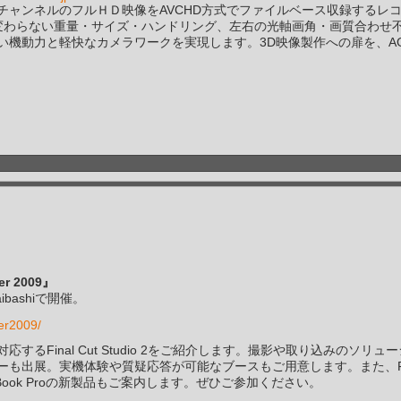
チャンネルのフルＨＤ映像をAVCHD方式でファイルベース収録するレ
変わらない重量・サイズ・ハンドリング、左右の光軸画角・画質合わせ
い機動力と軽快なカメラワークを実現します。3D映像製作への扉を、AG
 2009』
nsaibashiで開催。
er2009/
るFinal Cut Studio 2をご紹介します。撮影や取り込みのソリュ
も出展。実機体験や質疑応答が可能なブースもご用意します。また、Fi
MacBook Proの新製品もご案内します。ぜひご参加ください。