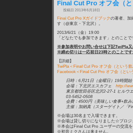
Final Cut Pro オフ
投稿日
2013年6月18日
Final Cut Pro Xガイドブック
の著者、加納
す（@東京・下北沢）。
2013/6/21（金）19:00
「どなたでも参加できます」とのことで
※参加表明やお問い合せは下記TwiPla
※締め切りは一応前日23時とのことで
【詳細】
TwiPla＜Final Cut Pro オフ会
Facebook＜Final Cut Pro オフ会
日時：6月21日（金曜日）19時開始
会場：下北沢エスカフェ
http://ww
東京都世田谷区北沢2-27-1 ヒルウ
03-5452-0508
会費：4500円（美味しい食事+飲
主催：加納真（スターゲイト／「Final
※会場は30名まで入場できます。
※会場は貸し切りになりました☆プロジ
※本会はFinal Cut Pro ユーザー
※初音ミクさんは来ません。