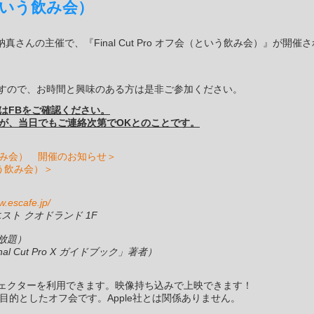
会（という飲み会）
真さんの主催で、『Final Cut Pro オフ会（という飲み会）』が開催
すので、お時間と興味のある方は是非ご参加ください。
又はFBをご確認ください。
すが、当日でもご連絡次第でOKとのことです。
（という飲み会） 開催のお知らせ＞
（という飲み会）＞
w.escafe.jp/
エスト クオドランド 1F
み放題）
 Cut Pro X ガイドブック」著者）
ェクターを利用できます。映像持ち込みで上映できます！
の交流を目的としたオフ会です。Apple社とは関係ありません。