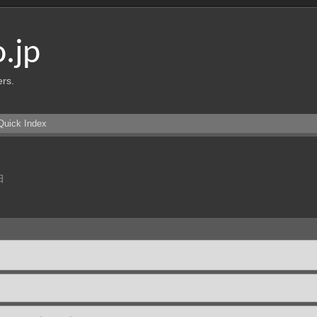
o.jp
ers.
Quick Index
日