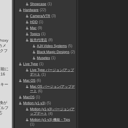
(1)
Showcase
(22)
Hardware
(3)
Camera/VTR
(1)
HDD
(9)
Mac
(1)
Topics
(8)
roxy
販売代理店
カメ
(5)
AJA Video Systems
ークフ
(2)
Black Magic Designs
(1)
Musetex
(1)
Live Type
可能に
Live Type バージョン/アップ
16
デート
(1)
、
(6)
Mac OS
ムキー
Mac OS バージョン/アップデ
ート
(6)
(1)
MacOS
換が
(5)
Motion (v1-v3)
ブルフ
Motion (v1-v3) バージョン/ア
応
ップデート
(4)
Motion (v1-v3) 機能・Tips
(1)