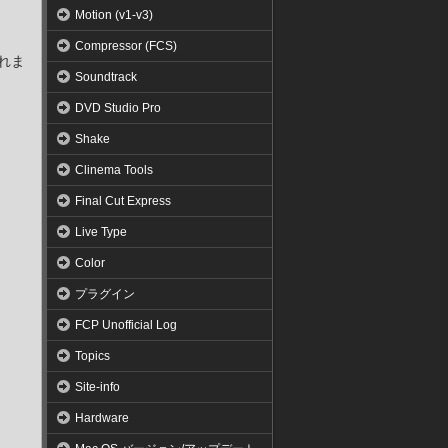
Motion (v1-v3)
Compressor (FCS)
されま
Soundtrack
DVD Studio Pro
Shake
Clinema Tools
Final Cut Express
Live Type
Color
プラグイン
FCP Unofficial Log
Topics
Site-info
Hardware