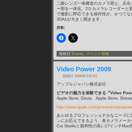
二眼レンズ一体構造のカメラ部と、左右
ー部を一体化。2Ｄカメラレコーダーと
で撮影に即応できる操作性が、かつてな
3DA1が大きく開きます。
共有:
投稿日
Events
,
イベント情報
Video Power 2009
投稿日
2009年3月5日
アップルジャパン株式会社
ビデオの魅力を体験できる『Video Power
Apple Store, Ginza、Apple Store, Shi
http://www.apple.com/jp/event/videopow
あらゆるプロフェッショナルなニーズに対応す
ンにお応えできるよう、各カメラメーカー
Cut Studioと親和性の高い17インチ