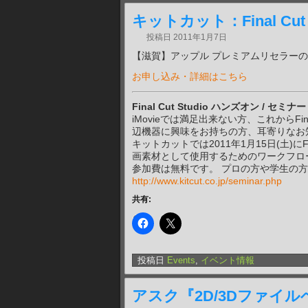
キットカット：Final Cut
投稿日
2011年1月7日
【滋賀】アップル プレミアムリセラー
お申し込み・詳細はこちら
Final Cut Studio ハンズオン / セミナー
iMovieでは満足出来ない方、これからFi
辺機器に興味をお持ちの方、耳寄りなお
キットカットでは2011年1月15日(土)にFina
画素材として使用するためのワークフロ
参加費は無料です。 プロの方や学生の
http://www.kitcut.co.jp/seminar.php
共有:
投稿日
Events
,
イベント情報
アスク『2D/3Dファイ