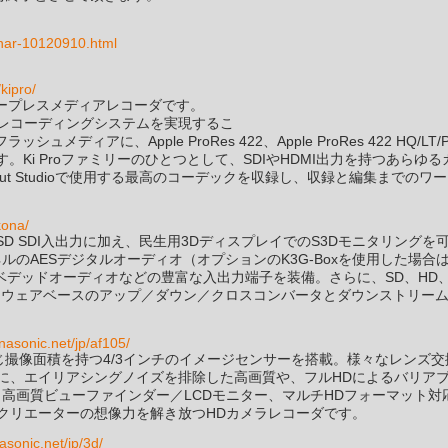
inar-10120910.html
kipro/
型のテープレスメディアレコーダです。
レコーディングシステムを実現するこ
シュメディアに、Apple ProRes 422、Apple ProRes 422 HQ/LT/P
す。Ki Proファミリーのひとつとして、SDIやHDMI出力を持つあらゆる
Cut Studioで使用する最高のコーデックを収録し、収録と編集までのワ
kona/
/HD/SD SDI入出力に加え、民生用3DディスプレイでのS3Dモニタリングを
ンネルのAESデジタルオーディオ（オプションのK3G-Boxを使用した場合は
ンベデッドオーディオなどの豊富な入出力端子を装備。さらに、SD、HD
0bitハードウェアベースのアップ／ダウン／クロスコンバータとダウンストリー
anasonic.net/jp/af105/
ぼ同じ撮像面積を持つ4/3インチのイメージセンサーを搭載。様々なレンズ交
に、エイリアシングノイズを排除した高画質や、フルHDによるバリア
高画質ビューファインダー／LCDモニター、マルチHDフォーマット対
クリエーターの想像力を解き放つHDカメラレコーダです。
asonic.net/jp/3d/