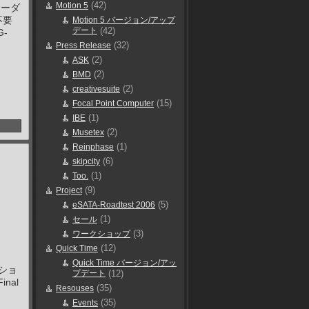
(42)
Motion 5
コーダ
不要
Motion 5 バージョン/アップ
デート
(42)
-
(32)
Press Release
(2)
ASK
(2)
BMD
(2)
creativesuite
(15)
Focal Point Computer
(1)
IBE
(2)
Musetex
(1)
Reinphase
(6)
skipcity
(1)
Too.
(9)
Project
(5)
eSATA-Roadtest 2006
(1)
セール
(3)
ワークショップ
(12)
Quick Time
Quick Time バージョン/アッ
ーショ
プデート
(12)
nal
(35)
Resouses
(35)
Events