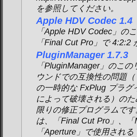
を参照してください。
Apple HDV Codec 1.4
「Apple HDV Code
「Final Cut Pro」で 4
PluginManager 1.7.3
「PluginManager」
ウンドでの互換性の問題（「Fina
の一時的な FxPlug プラグ
によって破壊される）のた
限りの修正プログラムです。「P
は、「Final Cut Pro」、
「Aperture」で使用さ