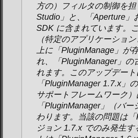
方の）フィルタの制御を担っ
Studio」と、「Apertur
SDK に含まれています。
（特定のアプリケーション
上に「PluginManage
れ、「PluginManage
れます。このアップデート
「PluginManager 1.
サポートフレームワーク）
「PluginManager」（バ
わります。当該の問題は「Plu
ジョン 1.7.x でのみ発