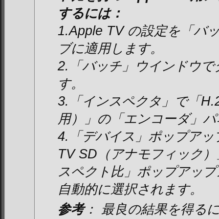
するには：
1.Apple TV の設定を
ブに適用します。
2.「バッチ」ウインドウ
す。
3.「インスペクタ」で「H.2
用）」の「エンコーダ」パ
4.「デバイス」ポップアップ
TV SD（アナモフィック
スペクト比」ポップアップ
自動的に選択されます。
参考
： 最良の結果を得る