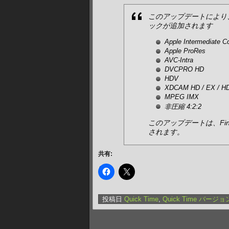
このアップデートにより、
ックが追加されます
Apple Intermediate C
Apple ProRes
AVC-Intra
DVCPRO HD
HDV
XDCAM HD / EX / H
MPEG IMX
非圧縮 4:2:2
このアップデートは、Final 
されます。
共有:
投稿日
Quick Time
,
Quick Time バー