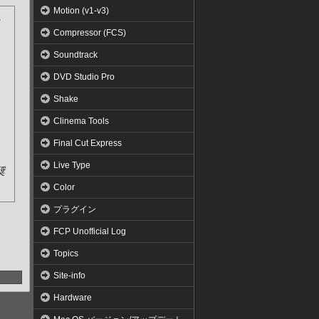
Motion (v1-v3)
Compressor (FCS)
Soundtrack
DVD Studio Pro
Shake
Clinema Tools
Final Cut Express
Live Type
奨
Color
プラグイン
FCP Unofficial Log
Topics
Site-info
Hardware