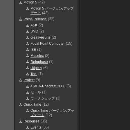
(42)
Motion 5
Motion 5 バージョン/アップ
デート
(42)
(32)
Press Release
(2)
ASK
(2)
BMD
(2)
creativesuite
(15)
Focal Point Computer
(1)
IBE
(2)
Musetex
(1)
Reinphase
(6)
skipcity
(1)
Too.
(9)
Project
(5)
eSATA-Roadtest 2006
(1)
セール
(3)
ワークショップ
(12)
Quick Time
Quick Time バージョン/アッ
プデート
(12)
(35)
Resouses
(35)
Events