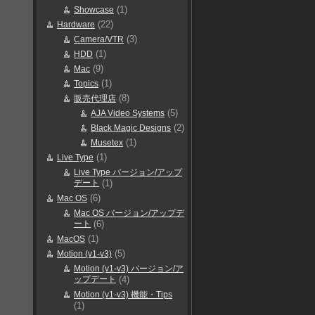
(1)
Showcase
(22)
Hardware
(3)
Camera/VTR
(1)
HDD
(9)
Mac
(1)
Topics
(8)
販売代理店
(5)
AJA Video Systems
(2)
Black Magic Designs
(1)
Musetex
(1)
Live Type
Live Type バージョン/アップ
デート
(1)
(6)
Mac OS
Mac OS バージョン/アップデ
ート
(6)
(1)
MacOS
(5)
Motion (v1-v3)
Motion (v1-v3) バージョン/ア
ップデート
(4)
Motion (v1-v3) 機能・Tips
(1)