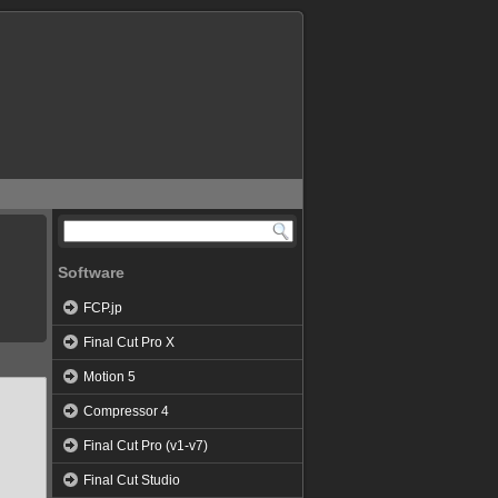
Software
FCP.jp
Final Cut Pro X
Motion 5
Compressor 4
Final Cut Pro (v1-v7)
Final Cut Studio