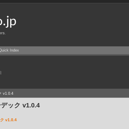
o.jp
ers.
Quick Index
日
v1.0.4
ーデック v1.0.4
 v1.0.4