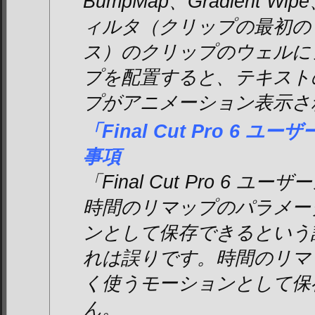
BumpMap、Gradient Wip
ィルタ（クリップの最初の
ス）のクリップのウェルに
プを配置すると、テキスト
プがアニメーション表示さ
「Final Cut Pro 6
事項
「Final Cut Pro 6 
時間のリマップのパラメー
ンとして保存できるという
れは誤りです。時間のリマ
く使うモーションとして保
ん。