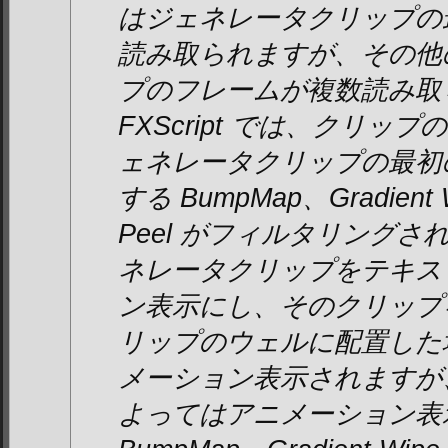
はジェネレータクリップの
読み取られますが、その他の F
プのフレームが複数読み取
FXScript では、クリ
ェネレータクリップの最初
する BumpMap、Gradient
Peel がフィルタリングさ
ネレータクリップをテキス
ン表示にし、そのクリップを F
リップのウェルに配置した
メーション表示されますが、選択
よってはアニメーション表