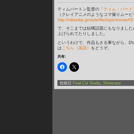
ティムバートン監督の「
ティム・バート
（クレイアニメのようなコマ撮りムービ
http://nikkeibp.jp/style/life/topic/movie
で、そこまでは結構話題にもなりましたが
上げられてたりしました。
というわけで、作品もさる事ながら、D
は
こちら（英語）
をどうぞ。
共有:
投稿日
Final Cut Studio
,
Showcase