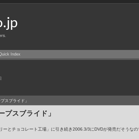
o.jp
ers.
Quick Index
日
ープスブライド」
ープスブライド」
とチョコレート工場」に引き続き2006.3/3にDVDが発売だそうなの