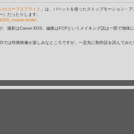
ンのコープスブライド
」は、パペットを使ったストップモーション・ア
ー）だったりします。
/051020_corpse-bride/
、撮影はCanon EOS、編集はFCPというメイキング話は一部で地味
VDでは特典映像が楽しみなところですが、一足先に制作話を読んでみた