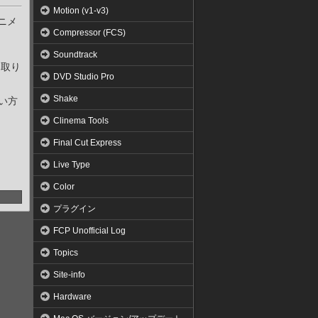
Motion (v1-v3)
ニメ
Compressor (FCS)
Soundtrack
に取り
DVD Studio Pro
Shake
い方
Clinema Tools
Final Cut Express
Live Type
Color
プラグイン
FCP Unofficial Log
Topics
Site-info
Hardware