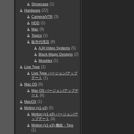
(1)
Showcase
(22)
Hardware
(3)
Camera/VTR
(1)
HDD
(9)
Mac
(1)
Topics
(8)
販売代理店
(5)
AJA Video Systems
(2)
Black Magic Designs
(1)
Musetex
(1)
Live Type
Live Type バージョン/アップ
デート
(1)
(6)
Mac OS
Mac OS バージョン/アップデ
ート
(6)
(1)
MacOS
(5)
Motion (v1-v3)
Motion (v1-v3) バージョン/ア
ップデート
(4)
Motion (v1-v3) 機能・Tips
(1)