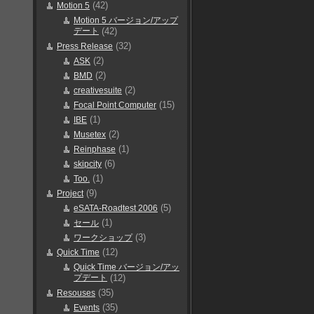
(42)
Motion 5
Motion 5 バージョン/アップ
デート
(42)
(32)
Press Release
(2)
ASK
(2)
BMD
(2)
creativesuite
(15)
Focal Point Computer
(1)
IBE
(2)
Musetex
(1)
Reinphase
(6)
skipcity
(1)
Too.
(9)
Project
(5)
eSATA-Roadtest 2006
(1)
セール
(3)
ワークショップ
(12)
Quick Time
Quick Time バージョン/アッ
プデート
(12)
(35)
Resouses
(35)
Events