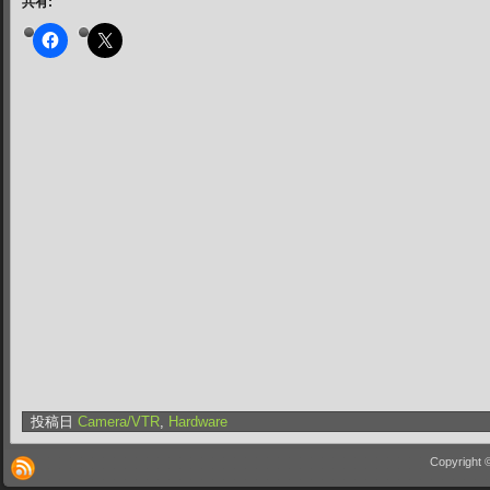
共有:
投稿日
Camera/VTR
,
Hardware
Copyright 