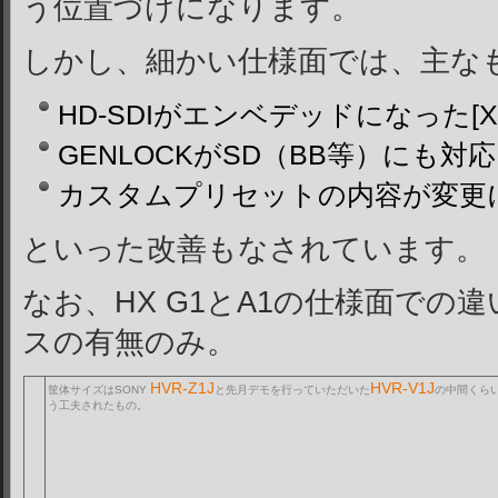
う位置づけになります。
しかし、細かい仕様面では、主な
HD-SDIがエンベデッドになった[XH
GENLOCKがSD（BB等）にも対応に
カスタムプリセットの内容が変更になった
といった改善もなされています。
なお、HX G1とA1の仕様面での
スの有無のみ。
HVR-Z1J
HVR-V1J
筐体サイズはSONY
と先月デモを行っていただいた
の中間くら
う工夫されたもの。