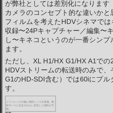
が弊社としては差別化になります
カメラのコンセプト的な違いかと
フィルムを考えたHDVシネマでは
収録〜24Pキャプチャー／編集〜キ
し〜キネコというのが一番シンプ
ます。
ただし、XL H1/HX G1/HX A1での
HDVストリームの転送時のみで、その
G1のHD-SDI含む）では60iに
す。
メインレンズの脇に測距レンズを装備。撮
影モードに左右されない安定した測距が可
能。