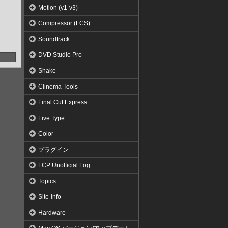
Motion (v1-v3)
Compressor (FCS)
Soundtrack
DVD Studio Pro
Shake
Clinema Tools
Final Cut Express
Live Type
Color
プラグイン
FCP Unofficial Log
Topics
Site-info
Hardware