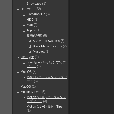
(1)
Showcase
(22)
Hardware
(3)
Camera/VTR
(1)
HDD
(9)
Mac
(1)
Topics
(8)
販売代理店
(5)
AJA Video Systems
(2)
Black Magic Designs
(1)
Musetex
(1)
Live Type
Live Type バージョン/アップ
デート
(1)
(6)
Mac OS
Mac OS バージョン/アップデ
ート
(6)
(1)
MacOS
(5)
Motion (v1-v3)
Motion (v1-v3) バージョン/ア
ップデート
(4)
Motion (v1-v3) 機能・Tips
(1)