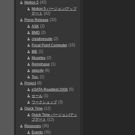
(42)
Motion 5
Motion 5 バージョン/アップ
デート
(42)
(32)
Press Release
(2)
ASK
(2)
BMD
(2)
creativesuite
(15)
Focal Point Computer
(1)
IBE
(2)
Musetex
(1)
Reinphase
(6)
skipcity
(1)
Too.
(9)
Project
(5)
eSATA-Roadtest 2006
(1)
セール
(3)
ワークショップ
(12)
Quick Time
Quick Time バージョン/アッ
プデート
(12)
(35)
Resouses
(35)
Events