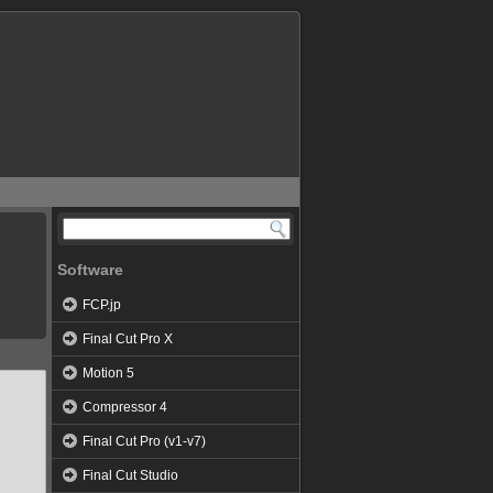
Software
FCP.jp
Final Cut Pro X
Motion 5
Compressor 4
Final Cut Pro (v1-v7)
Final Cut Studio