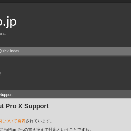
o.jp
ers.
Quick Index
日
Support
t Pro X Support
への対応について発表
されています。
にFxPlug 2への書き換えで対応ということですね。