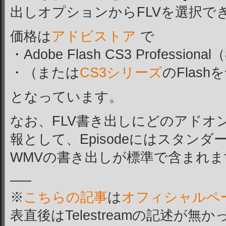
出しオプションからFLVを選択で
価格は
アドビストア
で
・Adobe Flash CS3 Professiona
・（または
CS3シリーズ
のFlas
となっています。
なお、FLV書き出しにどのアドオ
報として、Episodeにはスタン
WMVの書き出しが標準で含まれま
—–
※
こちらの記事
は
オフィシャルペ
表直後はTelestreamの記述が