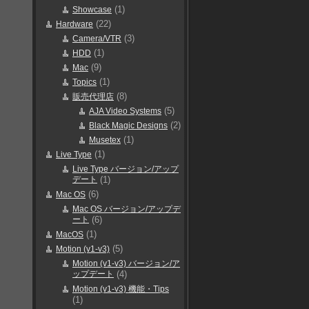
(1)
Showcase
(22)
Hardware
(3)
Camera/VTR
(1)
HDD
(9)
Mac
(1)
Topics
(8)
販売代理店
(5)
AJA Video Systems
(2)
Black Magic Designs
(1)
Musetex
(1)
Live Type
Live Type バージョン/アップ
デート
(1)
(6)
Mac OS
Mac OS バージョン/アップデ
ート
(6)
(1)
MacOS
(5)
Motion (v1-v3)
Motion (v1-v3) バージョン/ア
ップデート
(4)
Motion (v1-v3) 機能・Tips
(1)