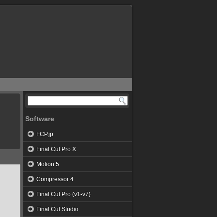
Software
FCP.jp
Final Cut Pro X
Motion 5
Compressor 4
Final Cut Pro (v1-v7)
Final Cut Studio