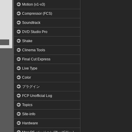
Motion (v1-v3)
Compressor (FCS)
Soundtrack
DVD Studio Pro
Shake
Clinema Tools
Final Cut Express
Live Type
Color
プラグイン
FCP Unofficial Log
Topics
Site-info
Hardware