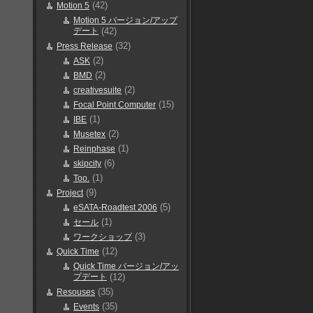
(42)
Motion 5
Motion 5 バージョン/アップ
デート
(42)
(32)
Press Release
(2)
ASK
(2)
BMD
(2)
creativesuite
(15)
Focal Point Computer
(1)
IBE
(2)
Musetex
(1)
Reinphase
(6)
skipcity
(1)
Too.
(9)
Project
(5)
eSATA-Roadtest 2006
(1)
セール
(3)
ワークショップ
(12)
Quick Time
Quick Time バージョン/アッ
プデート
(12)
(35)
Resouses
(35)
Events