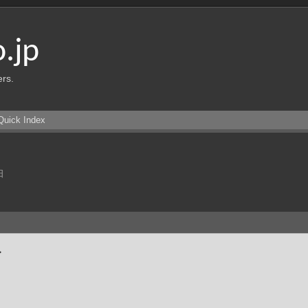
o.jp
ers.
Quick Index
日
ト