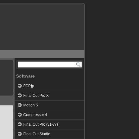
Software
FCP.jp
Final Cut Pro X
Motion 5
Compressor 4
Final Cut Pro (v1-v7)
Final Cut Studio