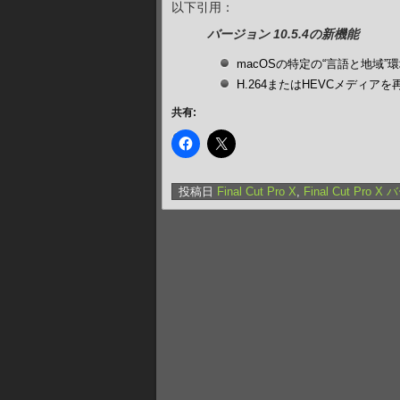
以下引用：
バージョン 10.5.4の新機能
macOSの特定の“言語と地域
H.264またはHEVCメディア
共有:
投稿日
Final Cut Pro X
,
Final Cut Pr