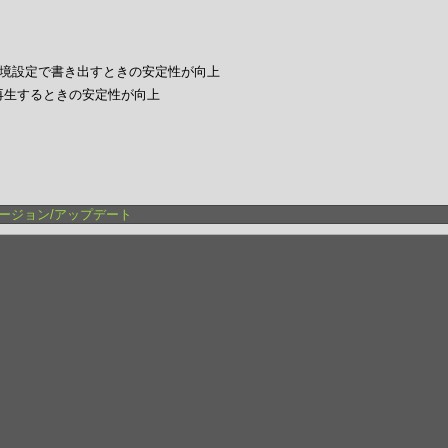
”環境設定で書き出すときの安定性が向上
を再生するときの安定性が向上
o X バージョン/アップデート