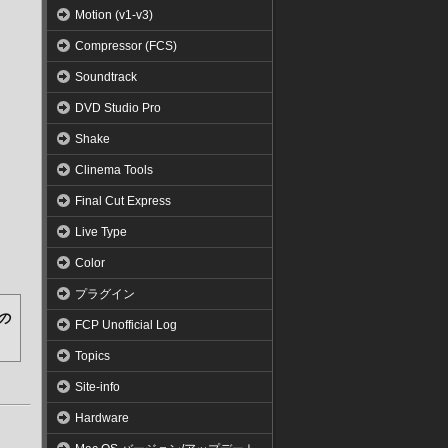
Motion (v1-v3)
Compressor (FCS)
Soundtrack
DVD Studio Pro
Shake
Clinema Tools
Final Cut Express
Live Type
Color
プラグイン
の
FCP Unofficial Log
Topics
Site-info
Hardware