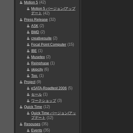
(42)
Motion 5
Motion 5 バージョン/アップ
デート
(42)
(32)
Press Release
(2)
ASK
(2)
BMD
(2)
creativesuite
(15)
Focal Point Computer
(1)
IBE
(2)
Musetex
(1)
Reinphase
(6)
skipcity
(1)
Too.
(9)
Project
(5)
eSATA-Roadtest 2006
(1)
セール
(3)
ワークショップ
(12)
Quick Time
Quick Time バージョン/アッ
プデート
(12)
(35)
Resouses
(35)
Events