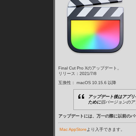
Final Cut Pro Xのアップデート。
リリース：2021/7/8
互換性： macOS 10.15.6
以降
アップデート後はアプリ
ために
旧バージョンのア
アップデートには、万一の際に以前のバ
Mac AppStore
より入手できます。