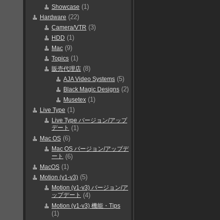
(1)
Showcase
(22)
Hardware
(3)
Camera/VTR
(1)
HDD
(9)
Mac
(1)
Topics
(8)
販売代理店
(5)
AJA Video Systems
(2)
Black Magic Designs
(1)
Musetex
(1)
Live Type
Live Type バージョン/アップ
デート
(1)
(6)
Mac OS
Mac OS バージョン/アップデ
ート
(6)
(1)
MacOS
(5)
Motion (v1-v3)
Motion (v1-v3) バージョン/ア
ップデート
(4)
Motion (v1-v3) 機能・Tips
(1)