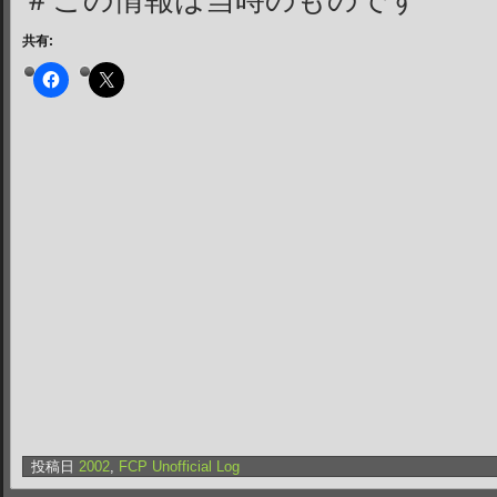
＃この情報は当時のものです
共有:
投稿日
2002
,
FCP Unofficial Log