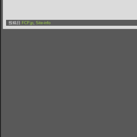
投稿日
FCP.jp
,
Site-info